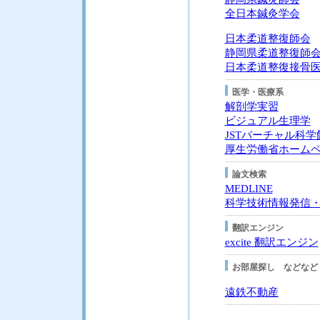
全日本鍼灸学会
日本柔道整復師会
静岡県柔道整復師
日本柔道整復接骨
医学・医療系
解剖学実習
ビジュアル生理学
JSTバーチャル科学
厚生労働省ホーム
論文検索
MEDLINE
科学技術情報発信
翻訳エンジン
excite 翻訳エンジン
お部屋探し などなど
遠鉄不動産