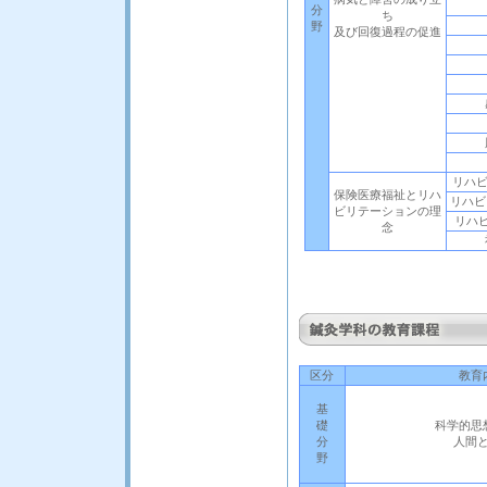
分
ち
野
及び回復過程の促進
リハビ
保険医療福祉とリハ
リハビ
ビリテーションの理
リハ
念
区分
教育
基
礎
科学的思
分
人間
野