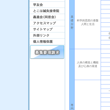
基
礎
科学的思想の基盤
分
人間と生活
野
人体の構造と機能
及び心身の発達
専
門