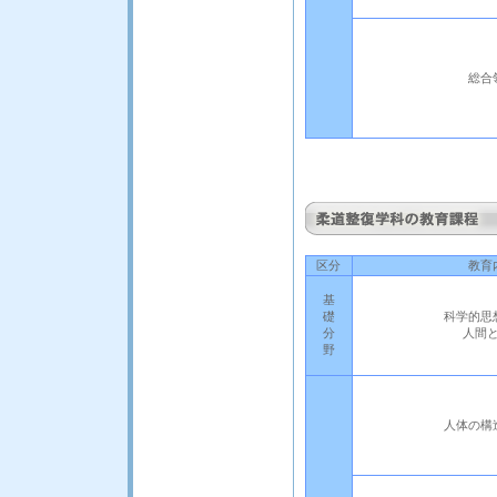
総合
区分
教育
基
礎
科学的思
分
人間
野
人体の構