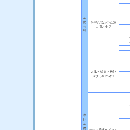
基
礎
科学的思想の基盤
分
人間と生活
野
人体の構造と機能
及び心身の発達
専
門
基
礎
病気と障害の成り立