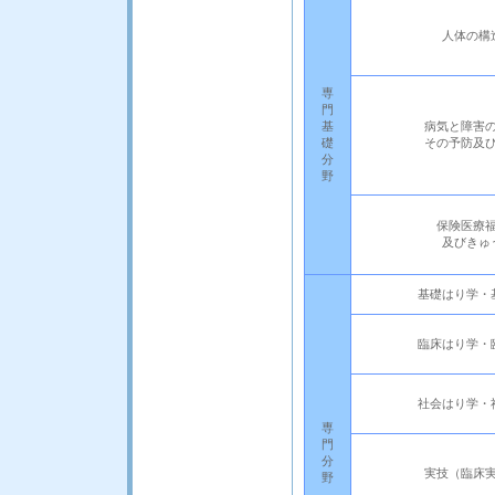
人体の構
専
門
基
病気と障害
礎
その予防及
分
野
保険医療
及びきゅ
基礎はり学・
臨床はり学・
社会はり学・
専
門
分
実技（臨床
野