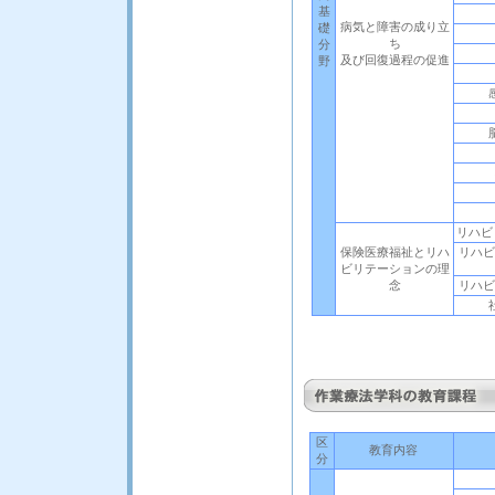
基
病気と障害の成り立
礎
ち
分
及び回復過程の促進
野
リハビ
保険医療福祉とリハ
リハビ
ビリテーションの理
念
リハビ
区
教育内容
分