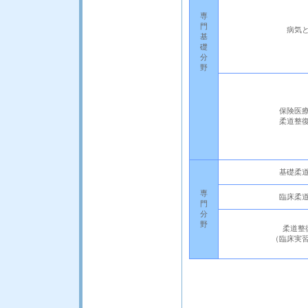
専
門
病気
基
礎
分
野
保険医
柔道整
基礎柔
専
臨床柔
門
分
野
柔道整
（臨床実